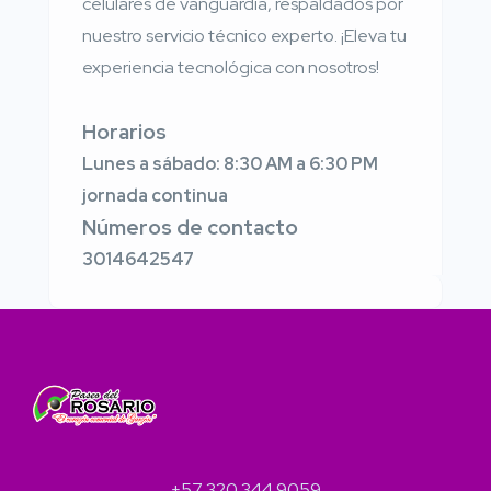
celulares de vanguardia, respaldados por
nuestro servicio técnico experto. ¡Eleva tu
experiencia tecnológica con nosotros!
Horarios
Lunes a sábado: 8:30 AM a 6:30 PM
jornada continua
Números de contacto
3014642547
+57 320 344 9059